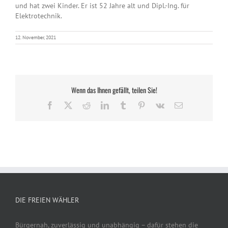
und hat zwei Kinder. Er ist 52 Jahre alt und Dipl.-Ing. für
Elektrotechnik.
12. November, 2021
Wenn das Ihnen gefällt, teilen Sie!
Facebook
X
Reddit
LinkedIn
Tumblr
Pinterest
Vk
E-
Mail
DIE FREIEN WÄHLER
Bürgernah, zuverlässig und unabhängig – dafür stehen die