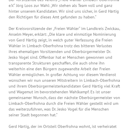
e.V.“ Jörg Loos zur Wahl: „Wir stehen als Team voll und ganz
hinter unserem Kandidaten. Wir sind uns sicher, in Gerd Härtig
den Richtigen für dieses Amt gefunden zu haben.“
Der Kreisvorsitzende der „Freien Wähler“ im Landkreis Zwickau,
Anselm Meyer, erklärt: „Die klare und einmütige Nominierung
von Gerd Härtig zeigt, in welch guter Verfassung die Freien
Wähler in Limbach-Oberfrohna trotz des bitteren Verlustes
ihres ehemaligen Vorsitzenden und Oberbürgermeister Dr.
Jesko Vogel sind. Offenbar hat er Menschen gewonnen und
transparente Strukturen geschaffen, die auch ohne ihn
weiterhin eine den Bürgern zugewandte Arbeit der Freien
Wähler ermöglichen. In großer Achtung vor diesem Verdienst
wünschen wir nun unseren Mitstreitern in Limbach-Oberfrohna
und ihrem Oberbürgermeisterkandidaten Gerd Härtig viel Kraft
und Wagemut im bevorstehenden Wahlkampf. Es ist unser
gemeinsamer Wunsch, dass der nächste Oberbürgermeister von
Limbach-Oberfrohna durch die Freien Wähler gestellt wird um
das weiterzuführen, was Dr. Jesko Vogel für die Menschen
seiner Stadt begonnen hat.“
Gerd Härtig, der im Ortsteil Oberfrohna wohnt, ist verheiratet