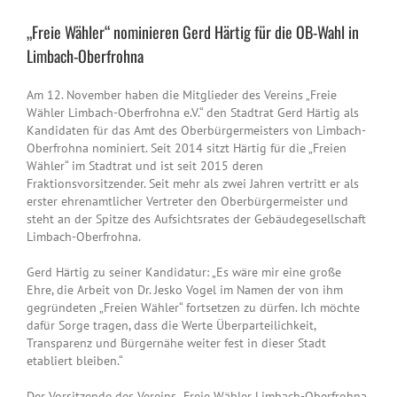
„Freie Wähler“ nominieren Gerd Härtig für die OB-Wahl in
Limbach-Oberfrohna
Am 12. November haben die Mitglieder des Vereins „Freie
Wähler Limbach-Oberfrohna e.V.“ den Stadtrat Gerd Härtig als
Kandidaten für das Amt des Oberbürgermeisters von Limbach-
Oberfrohna nominiert. Seit 2014 sitzt Härtig für die „Freien
Wähler“ im Stadtrat und ist seit 2015 deren
Fraktionsvorsitzender. Seit mehr als zwei Jahren vertritt er als
erster ehrenamtlicher Vertreter den Oberbürgermeister und
steht an der Spitze des Aufsichtsrates der Gebäudegesellschaft
Limbach-Oberfrohna.
Gerd Härtig zu seiner Kandidatur: „Es wäre mir eine große
Ehre, die Arbeit von Dr. Jesko Vogel im Namen der von ihm
gegründeten „Freien Wähler“ fortsetzen zu dürfen. Ich möchte
dafür Sorge tragen, dass die Werte Überparteilichkeit,
Transparenz und Bürgernähe weiter fest in dieser Stadt
etabliert bleiben.“
Der Vorsitzende des Vereins „Freie Wähler Limbach-Oberfrohna