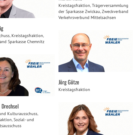
Kreistagsfraktion
,
Trägerversammlung
der Sparkasse Zwickau
,
Zweckverband
Verkehrsverbund Mittelsachsen
ig
chuss
,
Kreistagsfraktion
,
and Sparkasse Chemnitz
Jörg Götze
Kreistagsfraktion
e Drechsel
und Kulturausschuss
,
raktion
,
Sozial- und
tsausschuss