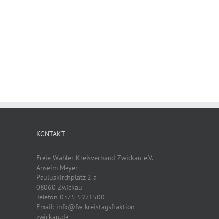
KONTAKT
Freie Wähler Kreisverband Zwickau e.V.
Anselm Meyer
Pauluskirchplatz 2 a
08060 Zwickau
Telefon 0375 5971500
Email: info@fw-kreistagsfraktion-
zwickau.de