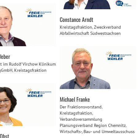
Constance Arndt
Kreistagsfraktion
,
Zweckverband
Abfallwirtschaft Südwestsachsen
Weber
at im Rudolf Virchow Klinikum
 gGmbH
,
Kreistagsfraktion
Michael Franke
Der Fraktionsvorstand
,
Kreistagsfraktion
,
Verbandsversammlung
Planungsverband Region Chemnitz
,
Wirtschafts-, Bau- und Umweltausschuss
 Obst