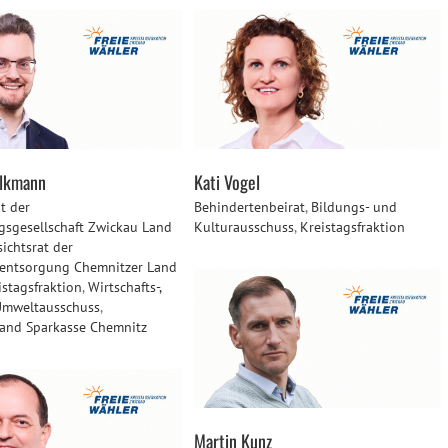
olkmann
Kati Vogel
t der
Behindertenbeirat
,
Bildungs- und
gsgesellschaft Zwickau Land
Kulturausschuss
,
Kreistagsfraktion
sichtsrat der
ntsorgung Chemnitzer Land
istagsfraktion
,
Wirtschafts-,
Umweltausschuss
,
and Sparkasse Chemnitz
Martin Kunz