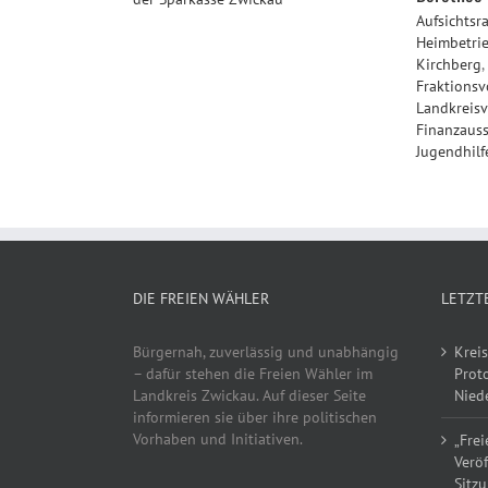
Aufsichtsr
Heimbetri
Kirchberg
,
Fraktionsv
Landkreis
Finanzaus
Jugendhilf
DIE FREIEN WÄHLER
LETZT
Bürgernah, zuverlässig und unabhängig
Kreis
– dafür stehen die Freien Wähler im
Proto
Landkreis Zwickau. Auf dieser Seite
Niede
informieren sie über ihre politischen
Vorhaben und Initiativen.
„Frei
Verö
Sitzu