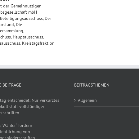
at der Gemeinnützigen
ebsgesellschaft mbH
Beteiligungsausschuss
,
Der
orstand
,
Die
versammlung
,
schuss
,
Hauptausschuss
,
eausschuss
,
Kreistagsfraktion
E BEITRÄGE
BEITRAGSTHEMEN
tag entscheidet: Nur verkürztes
Allgemein
koll statt vollständiger
rschriften
e Wähler“ fordern
ffentlichung von
ngsniederschriften