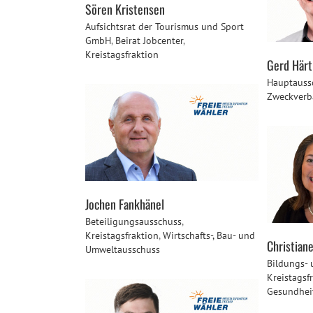
Sören Kristensen
Aufsichtsrat der Tourismus und Sport
GmbH
,
Beirat Jobcenter
,
Kreistagsfraktion
Gerd Härt
Hauptauss
Zweckverb
Jochen Fankhänel
Beteiligungsausschuss
,
Kreistagsfraktion
,
Wirtschafts-, Bau- und
Christian
Umweltausschuss
Bildungs- 
Kreistagsf
Gesundhei