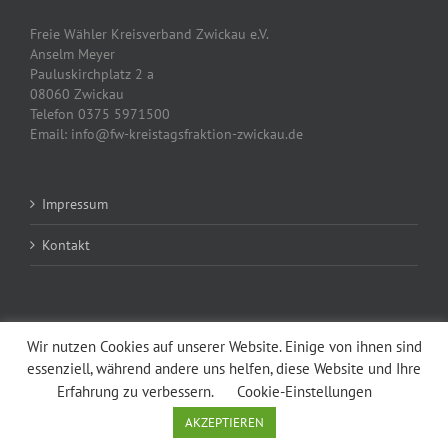
Freie Wähler Kreisverband Zwickau e.V.
Anselm Meyer
Pauluskirchplatz 2 a
08060 Zwickau
Telefon 0375 5971500
Email: info@fw-kreistagsfraktion-zwickau.de
Impressum
Kontakt
Wir nutzen Cookies auf unserer Website. Einige von ihnen sind
essenziell, während andere uns helfen, diese Website und Ihre
Copyright 2016 Avada | All Rights Reserved | WordPress | Theme Fusion
Erfahrung zu verbessern.
Cookie-Einstellungen
Facebook
Instagram
AKZEPTIEREN