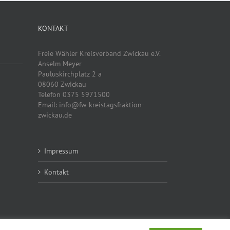
KONTAKT
Freie Wähler Kreisverband Zwickau e.V.
Anselm Meyer
Pauluskirchplatz 2 a
08060 Zwickau
Telefon 0375 5971500
Email: info@fw-kreistagsfraktion-
zwickau.de
Impressum
Kontakt