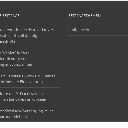
E BEITRÄGE
BEITRAGSTHEMEN
tag entscheidet: Nur verkürztes
Allgemein
koll statt vollständiger
rschriften
e Wähler“ fordern
ffentlichung von
ngsniederschriften
 im Landkreis Zwickau: Qualität
cht bessere Finanzierung
bote der VHS müssen im
mten Landkreis ankommen
 medizinische Versorgung muss
ortnah bleiben“