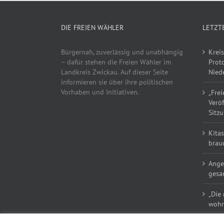
DIE FREIEN WÄHLER
LETZT
Bürgernah, zuverlässig und unabhängig
Kreis
– dafür stehen die Freien Wähler im
Proto
Landkreis Zwickau. Auf dieser Seite
Niede
informieren sie über ihre politischen
Vorhaben und Initiativen.
„Frei
Verö
Sitzu
Kitas
brau
Ange
gesa
„Die
wohn