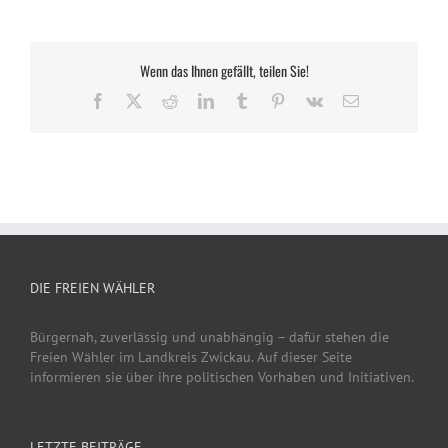
Wenn das Ihnen gefällt, teilen Sie!
Facebook
X
Reddit
LinkedIn
Tumblr
Pinterest
Vk
E-
Mail
DIE FREIEN WÄHLER
Bürgernah, zuverlässig und unabhängig – dafür stehen die
Freien Wähler im Landkreis Zwickau. Auf dieser Seite
informieren sie über ihre politischen Vorhaben und Initiativen.
LETZTE BEITRÄGE