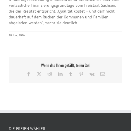
verlässliche Finanzierungsgrundlage vom Freistaat Sachsen,
die der Realität entspricht. „Qualität kostet – und darf nicht
dauerhaft auf dem Rücken der Kommunen und Familien
abgeladen werden“, macht sie deutlich.
10. Juni, 2026
Wenn das Ihnen gefällt, teilen Sie!
Facebook
X
Reddit
LinkedIn
Tumblr
Pinterest
Vk
E-
Mail
DIE FREIEN WÄHLER