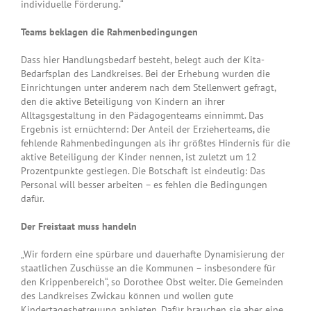
individuelle Förderung.“
Teams beklagen die Rahmenbedingungen
Dass hier Handlungsbedarf besteht, belegt auch der Kita-
Bedarfsplan des Landkreises. Bei der Erhebung wurden die
Einrichtungen unter anderem nach dem Stellenwert gefragt,
den die aktive Beteiligung von Kindern an ihrer
Alltagsgestaltung in den Pädagogenteams einnimmt. Das
Ergebnis ist ernüchternd: Der Anteil der Erzieherteams, die
fehlende Rahmenbedingungen als ihr größtes Hindernis für die
aktive Beteiligung der Kinder nennen, ist zuletzt um 12
Prozentpunkte gestiegen. Die Botschaft ist eindeutig: Das
Personal will besser arbeiten – es fehlen die Bedingungen
dafür.
Der Freistaat muss handeln
„Wir fordern eine spürbare und dauerhafte Dynamisierung der
staatlichen Zuschüsse an die Kommunen – insbesondere für
den Krippenbereich“, so Dorothee Obst weiter. Die Gemeinden
des Landkreises Zwickau können und wollen gute
Kindertagesbetreuung anbieten. Dafür brauchen sie aber eine