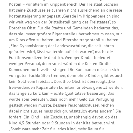
Kosten – vor allem im Krippenbereich. Der Freistaat Sachsen
hat seine Zuschüsse seit Jahren nicht ausreichend an die reale
Kostensteigerung angepasst. „Gerade im Krippenbereich sind
wir weit weg von der Drittelbeteiligung des Freistaates“, so
Dorothee Obst. Für die Städte und Gemeinden bedeutet das,
dass sie immer größere Eigenanteile übernehmen müssen, nur
um Kitas offen zu halten und Elternbeiträge stabil zu halten.
„Eine Dynamisierung der Landeszuschüsse, die seit Jahren
gefordert wird, lässt weiterhin auf sich warten“, macht die
Fraktionsvorsitzende deutlich. Weniger Kinder bedeutet
weniger Personal, denn sonst würden die Kosten für die
Kommunen noch weiter steigen. Die Kommunen müssen sich
von guten Fachkräften trennen, denn ohne Kinder gibt es auch
kein Geld vom Freistaat. Dorothee Obst ist überzeugt: „Die
freiwerdenden Kapazitäten könnten für etwas genutzt werden,
das lange zu kurz kam – echte Qualitätsverbesserung. Das
würde aber bedeuten, dass noch mehr Geld zur Verfügung
gestellt werden müsste. Bessere Personalschlüssel reichen
dabei nicht aus, es muss sich grundsätzlich etwas ändern.“ Sie
fordert: Ein Kind – ein Zuschuss, unabhängig davon, ob das
Kind 4,5 Stunden oder 9 Stunden in der Kita betreut wird.
„Somit wäre mehr Zeit für jedes Kind, mehr Raum für