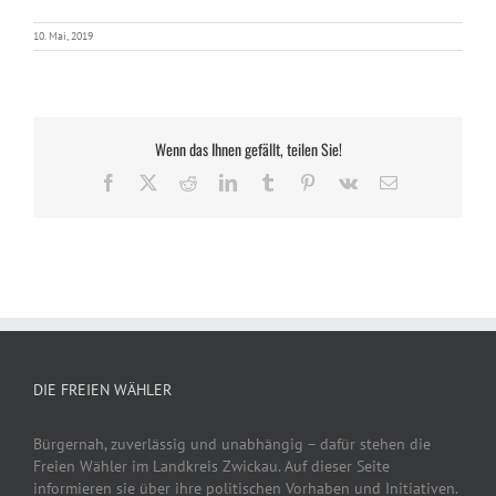
10. Mai, 2019
Wenn das Ihnen gefällt, teilen Sie!
Facebook
X
Reddit
LinkedIn
Tumblr
Pinterest
Vk
E-
Mail
DIE FREIEN WÄHLER
Bürgernah, zuverlässig und unabhängig – dafür stehen die
Freien Wähler im Landkreis Zwickau. Auf dieser Seite
informieren sie über ihre politischen Vorhaben und Initiativen.