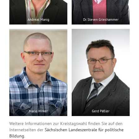
Dr. Steven Grieshammer
Andreas Manig
Mario Wirker
Gerd Päßler
Weitere Informationen zur Kreistagswahl finden Sie auf den
Internetseiten der
Sächsischen Landeszentrale für politische
Bildung
.