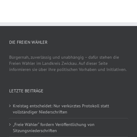
DIE FREIEN WÄHLER
Bürgernah, zuverlässig und unabhängig – dafür stehen die
Freien Wähler im Landkreis Zwickau. Auf dieser Seite
informieren sie über ihre politischen Vorhaben und Initiativen.
LETZTE BEITRÄGE
Kreistag entscheidet: Nur verkürztes Protokoll statt
vollständiger Niederschriften
„Freie Wähler“ fordern Veröffentlichung von
Sitzungsniederschriften