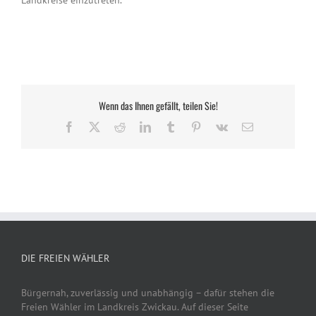
Landkreise einzutreten.
Wenn das Ihnen gefällt, teilen Sie!
Facebook
X
Reddit
LinkedIn
Tumblr
Pinterest
Vk
E-
Mail
DIE FREIEN WÄHLER
Bürgernah, zuverlässig und unabhängig – dafür stehen die
Freien Wähler im Landkreis Zwickau. Auf dieser Seite