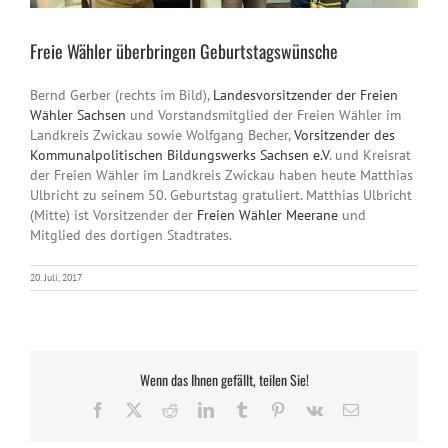
Freie Wähler überbringen Geburtstagswünsche
Bernd Gerber (rechts im Bild),
Landesvorsitzender der Freien
Wähler Sachsen
und Vorstandsmitglied der Freien Wähler im
Landkreis Zwickau sowie Wolfgang Becher,
Vorsitzender des
Kommunalpolitischen Bildungswerks Sachsen e.V
. und Kreisrat
der Freien Wähler im Landkreis Zwickau haben heute Matthias
Ulbricht zu seinem 50. Geburtstag gratuliert. Matthias Ulbricht
(Mitte) ist Vorsitzender der
Freien Wähler Meerane
und
Mitglied des dortigen Stadtrates.
20. Juli, 2017
Wenn das Ihnen gefällt, teilen Sie!
Facebook
X
Reddit
LinkedIn
Tumblr
Pinterest
Vk
E-
Mail