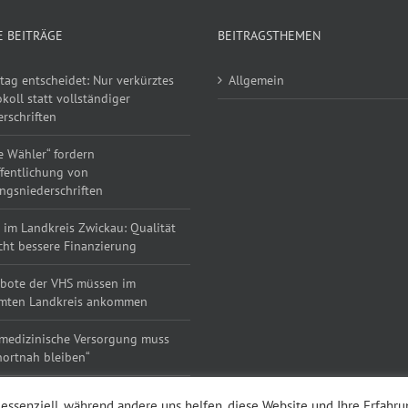
E BEITRÄGE
BEITRAGSTHEMEN
tag entscheidet: Nur verkürztes
Allgemein
koll statt vollständiger
rschriften
e Wähler“ fordern
ffentlichung von
ngsniederschriften
 im Landkreis Zwickau: Qualität
cht bessere Finanzierung
bote der VHS müssen im
mten Landkreis ankommen
 medizinische Versorgung muss
ortnah bleiben“
 essenziell, während andere uns helfen, diese Website und Ihre Erfahr