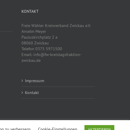
KONTAKT
Freie Wähler Kreisverband Zwickau e.V.
Anselm Meyer
Pauluskirchplatz 2 a
08060 Zwickau
Telefon 0375 5971500
Email: info@fw-kreistagsfraktion-
zwickau.de
Impressum
Kontakt
ung zu verbessern.
Cookie-Einstellungen
AKZEPTIEREN