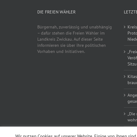
DIE FREIEN WÄHLER
LETZT
Bürgernah, zuverlässig und unabhängig
Kreis
– dafür stehen die Freien Wähler im
Proto
Landkreis Zwickau. Auf dieser Seite
Niede
informieren sie über ihre politischen
Vorhaben und Initiativen.
„Frei
Verö
Sitzu
Kitas
brau
Ange
gesa
„Die
wohn
Wir nutzen Cookies auf unserer Website. Einige von ihnen sind