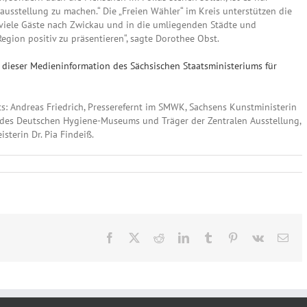
sstellung zu machen.“ Die „Freien Wähler“ im Kreis unterstützen die
 viele Gäste nach Zwickau und in die umliegenden Städte und
egion positiv zu präsentieren“, sagte Dorothee Obst.
 dieser Medieninformation des Sächsischen Staatsministeriums für
ts: Andreas Friedrich, Presserefernt im SMWK, Sachsens Kunstministerin
ter des Deutschen Hygiene-Museums und Träger der Zentralen Ausstellung,
terin Dr. Pia Findeiß.
Facebook
X
Reddit
LinkedIn
Tumblr
Pinterest
Vk
E-
Mai