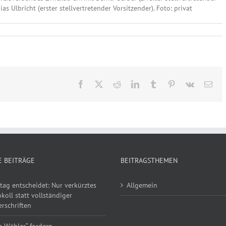
s Ulbricht (erster stellvertretender Vorsitzender). Foto: privat
Facebook
X
Reddit
LinkedIn
Tumblr
Pinterest
Vk
E-
Mai
E BEITRÄGE
BEITRAGSTHEMEN
tag entscheidet: Nur verkürztes
Allgemein
koll statt vollständiger
rschriften