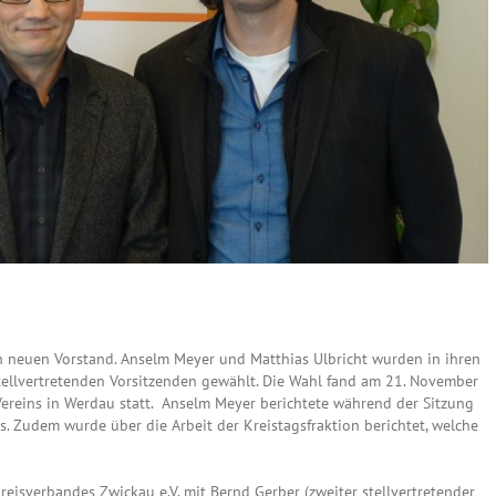
n neuen Vorstand. Anselm Meyer und Matthias Ulbricht wurden in ihren
tellvertretenden Vorsitzenden gewählt. Die Wahl fand am 21. November
ereins in Werdau statt. Anselm Meyer berichtete während der Sitzung
s. Zudem wurde über die Arbeit der Kreistagsfraktion berichtet, welche
reisverbandes Zwickau e.V. mit Bernd Gerber (zweiter stellvertretender