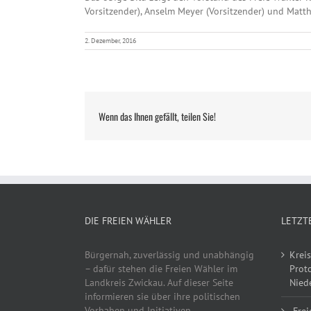
Vorsitzender), Anselm Meyer (Vorsitzender) und Matthia
2. Dezember, 2016
Wenn das Ihnen gefällt, teilen Sie!
DIE FREIEN WÄHLER
LETZT
Bürgernah, zuverlässig und unabhängig
Kreis
– dafür stehen die Freien Wähler im
Proto
Landkreis Zwickau. Auf dieser Seite
Niede
informieren sie über ihre politischen
Vorhaben und Initiativen.