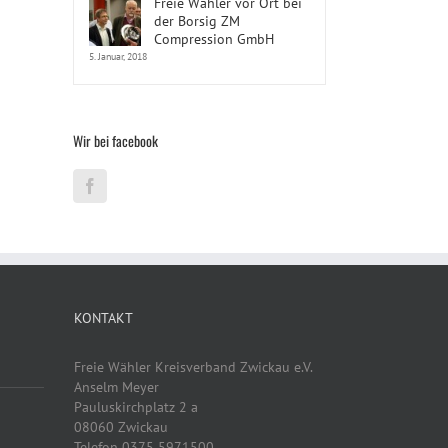
Freie Wähler vor Ort bei
der Borsig ZM
Compression GmbH
5. Januar, 2018
Wir bei facebook
l
KONTAKT
Freie Wähler Kreisverband Zwickau e.V.
Anselm Meyer
Pauluskirchplatz 2 a
08060 Zwickau
Telefon 0375 5971500