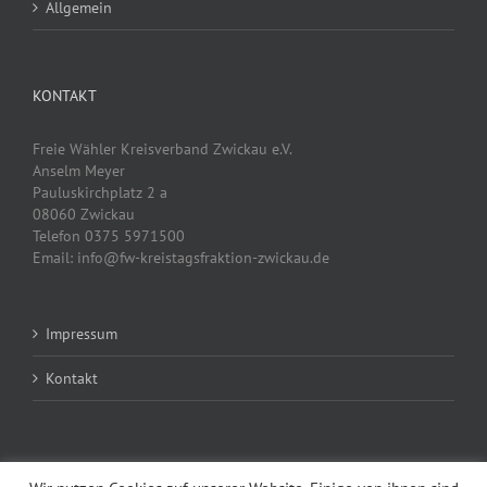
Allgemein
KONTAKT
Freie Wähler Kreisverband Zwickau e.V.
Anselm Meyer
Pauluskirchplatz 2 a
08060 Zwickau
Telefon 0375 5971500
Email: info@fw-kreistagsfraktion-zwickau.de
Impressum
Kontakt