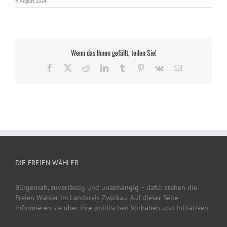
9. August, 2024
Wenn das Ihnen gefällt, teilen Sie!
Facebook
X
Reddit
LinkedIn
Tumblr
Pinterest
Vk
E-
Mail
DIE FREIEN WÄHLER
Bürgernah, zuverlässig und unabhängig – dafür stehen die
Freien Wähler im Landkreis Zwickau. Auf dieser Seite
informieren sie über ihre politischen Vorhaben und Initiativen.