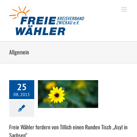
Zum
Inhalt
springen
Allgemein
25
er fordern von Tillich
08, 2015
nden Tisch „Asyl in
Sachsen“
Freie Wähler fordern von Tillich einen Runden Tisch „Asyl in
Sachsen“