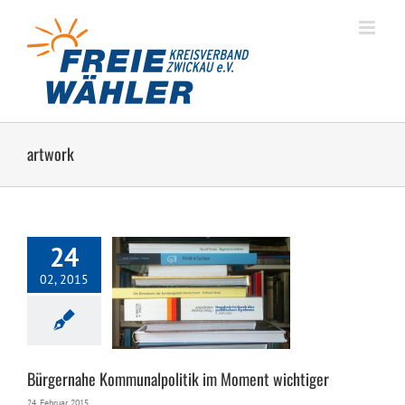
Zum
Inhalt
springen
artwork
24
02, 2015
he Kommunalpolitik
oment wichtiger
Bürgernahe Kommunalpolitik im Moment wichtiger
24. Februar, 2015