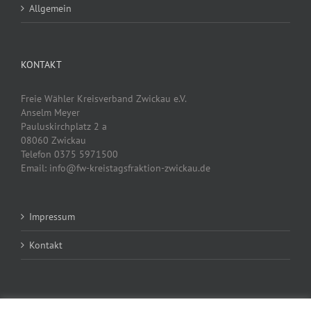
Allgemein
KONTAKT
Freie Wähler Kreisverband Zwickau e.V.
Anselm Meyer
Pauluskirchplatz 2 a
08060 Zwickau
Telefon 0375 5971500
Email: info@fw-kreistagsfraktion-zwickau.de
Impressum
Kontakt