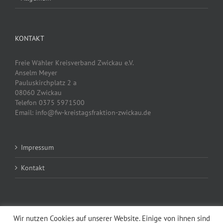
KONTAKT
Freie Wähler Kreisverband Zwickau e.V.
Anselm Meyer
Pauluskirchplatz 2 a
08060 Zwickau
Telefon 0375 5971500
Email: info@fw-kreistagsfraktion-zwickau.de
Impressum
Kontakt
Wir nutzen Cookies auf unserer Website. Einige von ihnen sind