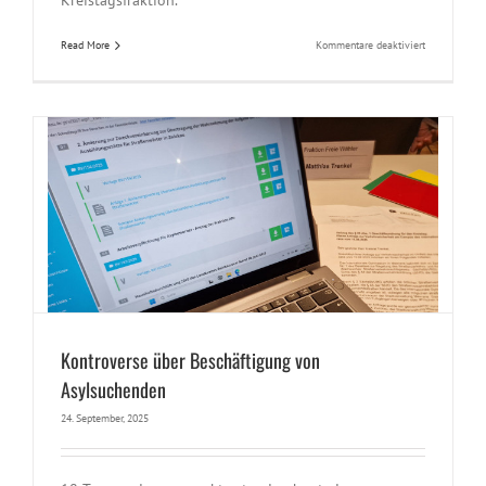
Kreistagsfraktion.
für
Read More
Kommentare deaktiviert
„Die
Gesundheitsv
im
Landkreis
muss
weiterhin
gut
funktionieren
Kontroverse über Beschäftigung von
Asylsuchenden
24. September, 2025