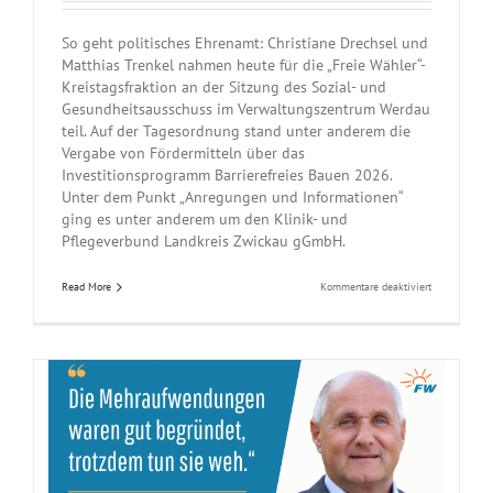
So geht politisches Ehrenamt: Christiane Drechsel und
Matthias Trenkel nahmen heute für die „Freie Wähler“-
Kreistagsfraktion an der Sitzung des Sozial- und
Gesundheitsausschuss im Verwaltungszentrum Werdau
teil. Auf der Tagesordnung stand unter anderem die
Vergabe von Fördermitteln über das
Investitionsprogramm Barrierefreies Bauen 2026.
Unter dem Punkt „Anregungen und Informationen“
ging es unter anderem um den Klinik- und
Pflegeverbund Landkreis Zwickau gGmbH.
für
Read More
Kommentare deaktiviert
Sozialpolitik
mit
Augenmaß
–
Ausschuss
verteilt
Fördergelder
fair