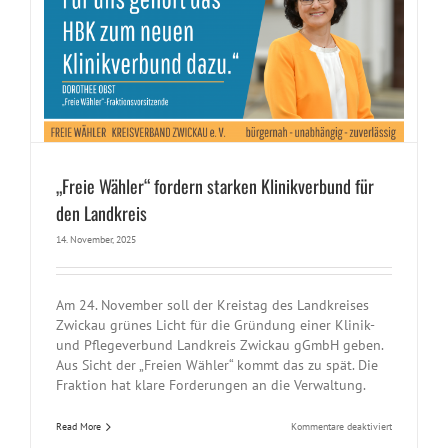
„Freie Wähler“ fordern starken Klinikverbund für
den Landkreis
14. November, 2025
Am 24. November soll der Kreistag des Landkreises
Zwickau grünes Licht für die Gründung einer Klinik-
und Pflegeverbund Landkreis Zwickau gGmbH geben.
Aus Sicht der „Freien Wähler“ kommt das zu spät. Die
Fraktion hat klare Forderungen an die Verwaltung.
für
Read More
Kommentare deaktiviert
„Freie