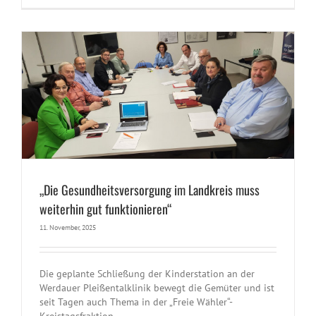
Wähler“
fordern
starken
Klinikverbun
für
den
Landkreis
„Die Gesundheitsversorgung im Landkreis muss
weiterhin gut funktionieren“
11. November, 2025
Die geplante Schließung der Kinderstation an der
Werdauer Pleißentalklinik bewegt die Gemüter und ist
seit Tagen auch Thema in der „Freie Wähler“-