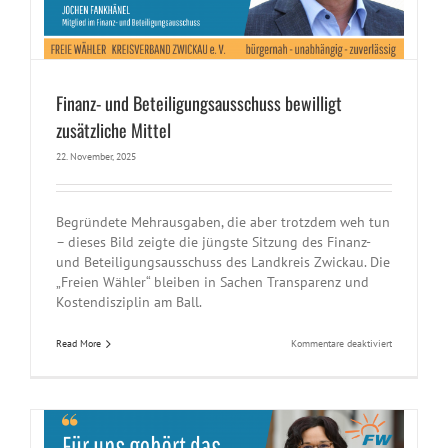
Finanz- und Beteiligungsausschuss bewilligt
zusätzliche Mittel
22. November, 2025
Begründete Mehrausgaben, die aber trotzdem weh tun
– dieses Bild zeigte die jüngste Sitzung des Finanz-
und Beteiligungsausschuss des Landkreis Zwickau. Die
„Freien Wähler“ bleiben in Sachen Transparenz und
Kostendisziplin am Ball.
für
Read More
Kommentare deaktiviert
Finanz-
und
Beteiligungs
bewilligt
zusätzliche
Mittel