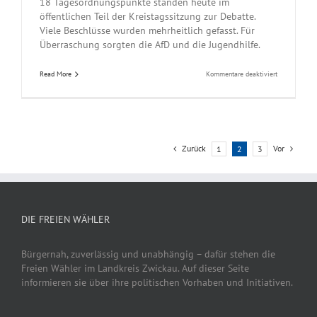
18 Tagesordnungspunkte standen heute im
öffentlichen Teil der Kreistagssitzung zur Debatte.
Viele Beschlüsse wurden mehrheitlich gefasst. Für
Überraschung sorgten die AfD und die Jugendhilfe.
für
Read More
Kommentare deaktiviert
Kontroverse
über
Beschäftigun
von
Asylsuchend
Zurück
Vor
1
2
3
DIE FREIEN WÄHLER
Bürgernah, zuverlässig und unabhängig – dafür stehen die
Freien Wähler im Landkreis Zwickau. Auf dieser Seite
informieren sie über ihre politischen Vorhaben und Initiativen.