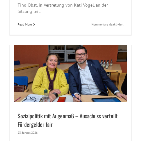
Tino Obst, in Vertretung von Kati Vogel, an der
Sitzung teil.
für
Read More
Kommentare deaktiviert
Bericht
zur
Kulturförderu
Landkreis
unterstützt
zahlreiche
Vereine
und
Projekte
Sozialpolitik mit Augenmaß – Ausschuss verteilt
Fördergelder fair
23. Januar, 2026